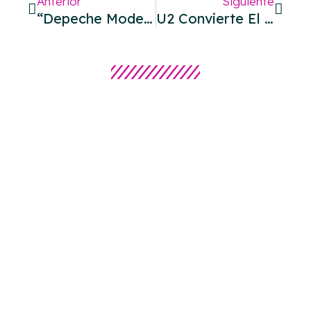
Anterior
Siguiente
“Depeche Mode: M” Llega A Netflix — Un Viaje Íntimo Entre Música, Muerte Y Cultura
U2 Convierte El Centro Histórico CDMX En Una Calle De Los Sueños