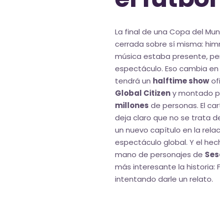
La final de una Copa del Mu
cerrada sobre sí misma: himno
música estaba presente, per
espectáculo. Eso cambia e
tendrá un
halftime show
of
Global Citizen
y montado pa
millones
de personas. El ca
deja claro que no se trata 
un nuevo capítulo en la rela
espectáculo global. Y el hec
mano de personajes de
Ses
más interesante la historia:
intentando darle un relato.