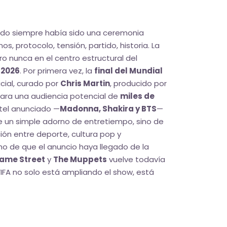
ndo siempre había sido una ceremonia
s, protocolo, tensión, partido, historia. La
o nunca en el centro estructural del
n
2026
. Por primera vez, la
final del Mundial
icial, curado por
Chris Martin
, producido por
ra una audiencia potencial de
miles de
rtel anunciado —
Madonna, Shakira y BTS
—
de un simple adorno de entretiempo, sino de
ción entre deporte, cultura pop y
ho de que el anuncio haya llegado de la
ame Street
y
The Muppets
vuelve todavía
 FIFA no solo está ampliando el show, está