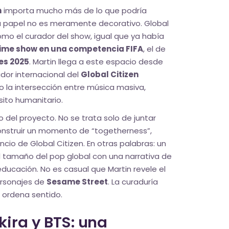
n
importa mucho más de lo que podría
 Su papel no es meramente decorativo. Global
como el curador del show, igual que ya había
time show en una competencia FIFA
, el de
es 2025
. Martin llega a este espacio desde
dor internacional del
Global Citizen
o la intersección entre música masiva,
sito humanitario.
 del proyecto. No se trata solo de juntar
onstruir un momento de “togetherness”,
ncio de Global Citizen. En otras palabras: un
 tamaño del pop global con una narrativa de
educación. No es casual que Martin revele el
ersonajes de
Sesame Street
. La curaduría
; ordena sentido.
ira y BTS: una