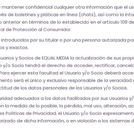
mantener confidencial cualquier otra información que el us
vés de boletines y pláticas en línea (chats), así como la in
 anterior en términos de lo establecido en el artículo 109 d
deral de Protección al Consumidor.
introducidos por su titular o por una persona autorizada 
os y exactos.
arios y Socios de EQUAL MEDIA la actualización de sus propi
o y/o Socio tendrá el derecho de acceder, rectificar, cance
. Para ejercer esta facultad el Usuario y/o Socio deberá acce
ento será el único y exclusivo responsable de la veracidad d
titud de los datos personales de los Usuarios y/o Socios.
ridad adecuados a los datos facilitados por sus Usuarios y/
 la medida de lo posible, la pérdida, mal uso, alteración, a
es Políticas de Privacidad, el Usuario y/o Socio expresame
rizado de dicha información, o en violación a los sistemas