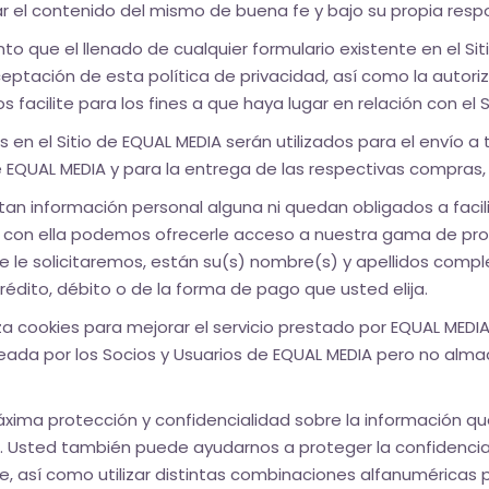
zar el contenido del mismo de buena fe y bajo su propia resp
ue el llenado de cualquier formulario existente en el Sitio
eptación de esta política de privacidad, así como la autori
facilite para los fines a que haya lugar en relación con el Si
s en el Sitio de EQUAL MEDIA serán utilizados para el envío 
e EQUAL MEDIA y para la entrega de las respectivas compras,
cilitan información personal alguna ni quedan obligados a faci
 y con ella podemos ofrecerle acceso a nuestra gama de prod
e le solicitaremos, están su(s) nombre(s) y apellidos comple
crédito, débito o de la forma de pago que usted elija.
liza cookies para mejorar el servicio prestado por EQUAL MEDIA
 por los Socios y Usuarios de EQUAL MEDIA pero no almace
ma protección y confidencialidad sobre la información que u
os. Usted también puede ayudarnos a proteger la confidencia
así como utilizar distintas combinaciones alfanuméricas par