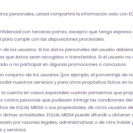
atos personales, usted compartirá la información solo con E
nfidencial con terceras partes, excepto que tenga expresa a
l para cumplir con las disposiciones procesales.
ón de los usuarios. Si los datos personales del usuario debi
tes que éstos sean recogidos o transferidos. Si el usuario 
inado o no participar en algunas promociones o concursos.
en conjunto de los usuarios (por ejemplo, el porcentaje de
ibir nuestros servicios y para otros propósitos lícitos en l
de la cuenta en casos especiales cuando pensemos que prop
ales contra personas que pudiesen infringir las condiciones del
hos de EQUAL MEDIA o sus propiedades, de otros usuarios del
r dichas actividades. EQUAL MEDIA puede difundir u obtener
rio por razones legales, administrativas o de otra índole
 y servicios.