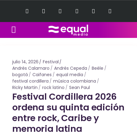
Equal Music Sessions
Contact Us
julio 14, 2026
Festival
Andrés Calamaro
Andrés Cepeda
Beéle
bogotá
Caifanes
equal media
festival cordillera
música colombiana
Ricky Martin
rock latino
Sean Paul
Festival Cordillera 2026
ordena su quinta edición
entre rock, Caribe y
memoria latina