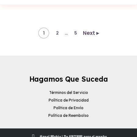
Next ▸
…
1
2
5
Hagamos Que Suceda
Términos del Servicio
Política de Privacidad
Política de Envío
Política de Reembolso
𝕰𝖖𝖚𝖆𝖑 𝕸𝖊𝖉𝖎𝖆 | 𝕯𝖊 𝕷𝕬𝕿𝕬𝕸 𝖕𝖆𝖗𝖆 𝖊𝖑 𝖒𝖚𝖓𝖉𝖔