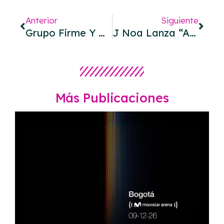
Anterior
Siguiente
Grupo Firme Y Octavio Cuadras Llevan El Regional Mexicano Hacia Otro Imaginario Con “Matcha Latte”
J Noa Lanza “ANTISISTEMA”, Un Rap De Convicción Contra Las Fórmulas De La Industria
Más Publicaciones