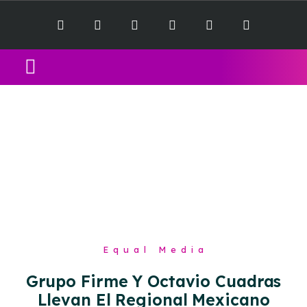
Equal Music Sessions
Contact Us
Equal Media
Grupo Firme Y Octavio Cuadras
Llevan El Regional Mexicano