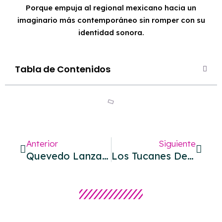
Porque empuja al regional mexicano hacia un
imaginario más contemporáneo sin romper con su
identidad sonora.
Tabla de Contenidos
Anterior
Siguiente
Quevedo Lanza EL BAIFO Y Convierte A Canarias En El Corazón De Su Nuevo Disco
Los Tucanes De Tijuana Afirman Su Linaje Corridista En Yo Soy La Ley