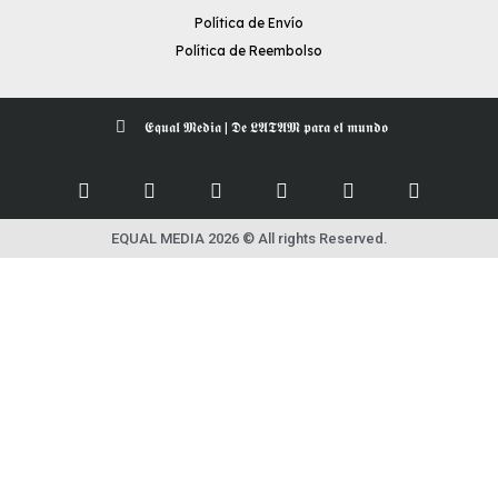
Política de Envío
Política de Reembolso
𝕰𝖖𝖚𝖆𝖑 𝕸𝖊𝖉𝖎𝖆 | 𝕯𝖊 𝕷𝕬𝕿𝕬𝕸 𝖕𝖆𝖗𝖆 𝖊𝖑 𝖒𝖚𝖓𝖉𝖔
EQUAL MEDIA 2026 © All rights Reserved.