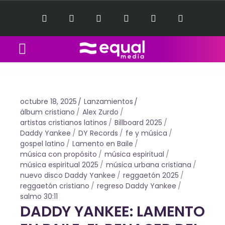
Equal Music Sessions
Contact Us
octubre 18, 2025
Lanzamientos
álbum cristiano
Alex Zurdo
artistas cristianos latinos
Billboard 2025
Daddy Yankee
DY Records
fe y música
gospel latino
Lamento en Baile
música con propósito
música espiritual
música espiritual 2025
música urbana cristiana
nuevo disco Daddy Yankee
reggaetón 2025
reggaetón cristiano
regreso Daddy Yankee
salmo 30:11
DADDY YANKEE: LAMENTO