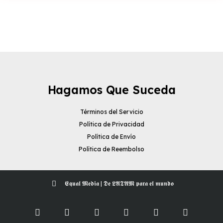
Hagamos Que Suceda
Términos del Servicio
Política de Privacidad
Política de Envío
Política de Reembolso
𝕰𝖖𝖚𝖆𝖑 𝕸𝖊𝖉𝖎𝖆 | 𝕯𝖊 𝕷𝕬𝕿𝕬𝕸 𝖕𝖆𝖗𝖆 𝖊𝖑 𝖒𝖚𝖓𝖉𝖔