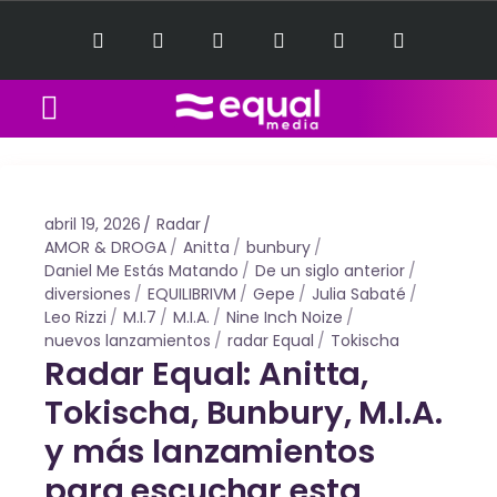
abril 19, 2026
Radar
AMOR & DROGA
Anitta
bunbury
Daniel Me Estás Matando
De un siglo anterior
diversiones
EQUILIBRIVM
Gepe
Julia Sabaté
Leo Rizzi
M.I.7
M.I.A.
Nine Inch Noize
nuevos lanzamientos
radar Equal
Tokischa
Radar Equal: Anitta,
Tokischa, Bunbury, M.I.A.
y más lanzamientos
para escuchar esta