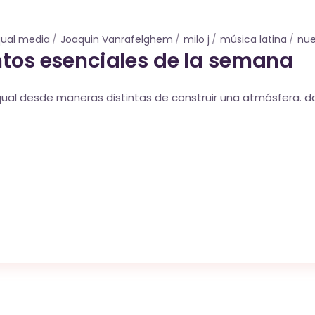
ual media
Joaquin Vanrafelghem
milo j
música latina
nue
ntos esenciales de la semana
ual desde maneras distintas de construir una atmósfera. da