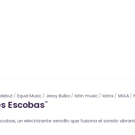
 debut
Equal Music
Jessy Bulbo
latin music
latinx
MULA
es Escobas¨
bas, un electrizante sencillo que fusiona el sonido vibrant