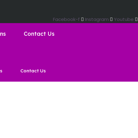
Facebook-f
Instagram
Youtube
ons
Contact Us
ns
Contact Us