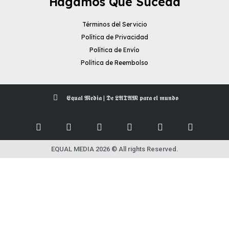
Hagamos Que Suceda
Términos del Servicio
Política de Privacidad
Política de Envío
Política de Reembolso
𝕰𝖖𝖚𝖆𝖑 𝕸𝖊𝖉𝖎𝖆 | 𝕯𝖊 𝕷𝕬𝕿𝕬𝕸 𝖕𝖆𝖗𝖆 𝖊𝖑 𝖒𝖚𝖓𝖉𝖔
EQUAL MEDIA 2026 © All rights Reserved.