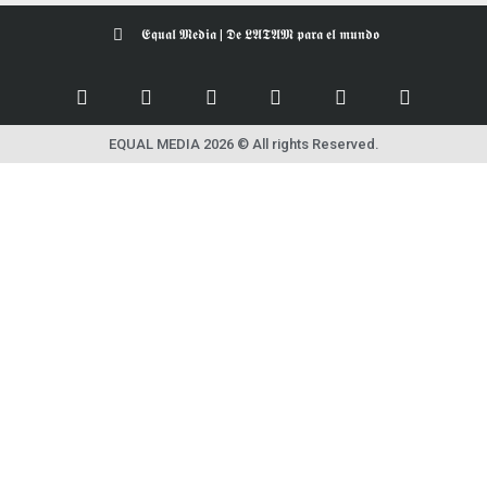
𝕰𝖖𝖚𝖆𝖑 𝕸𝖊𝖉𝖎𝖆 | 𝕯𝖊 𝕷𝕬𝕿𝕬𝕸 𝖕𝖆𝖗𝖆 𝖊𝖑 𝖒𝖚𝖓𝖉𝖔
EQUAL MEDIA 2026 © All rights Reserved.