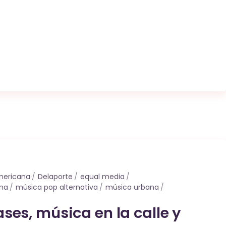
mericana
Delaporte
equal media
ina
música pop alternativa
música urbana
ses, música en la calle y