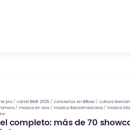
me pro
cartel BIME 2025
conciertos en Bilbao
cultura iberoa
 Zamora
música en vivo
música iberoamericana
música lat
ano
tel completo: más de 70 showca