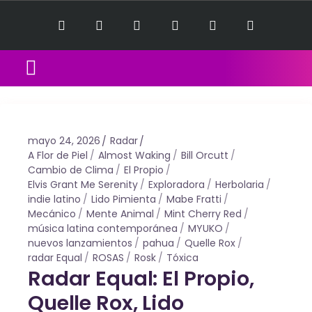
Equal Music Sessions
Contact Us
mayo 24, 2026
Radar
A Flor de Piel
Almost Waking
Bill Orcutt
Cambio de Clima
El Propio
Elvis Grant Me Serenity
Exploradora
Herbolaria
indie latino
Lido Pimienta
Mabe Fratti
Mecánico
Mente Animal
Mint Cherry Red
música latina contemporánea
MYUKO
nuevos lanzamientos
pahua
Quelle Rox
radar Equal
ROSAS
Rosk
Tóxica
Radar Equal: El Propio,
Quelle Rox, Lido