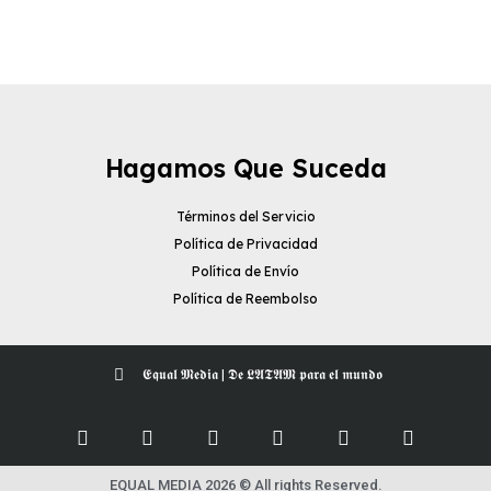
Hagamos Que Suceda
Términos del Servicio
Política de Privacidad
Política de Envío
Política de Reembolso
𝕰𝖖𝖚𝖆𝖑 𝕸𝖊𝖉𝖎𝖆 | 𝕯𝖊 𝕷𝕬𝕿𝕬𝕸 𝖕𝖆𝖗𝖆 𝖊𝖑 𝖒𝖚𝖓𝖉𝖔
EQUAL MEDIA 2026 © All rights Reserved.