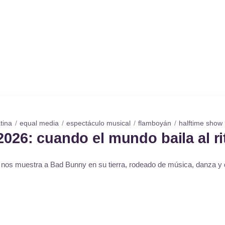
atina
equal media
espectáculo musical
flamboyán
halftime show
026: cuando el mundo baila al r
26 nos muestra a Bad Bunny en su tierra, rodeado de música, danza y 